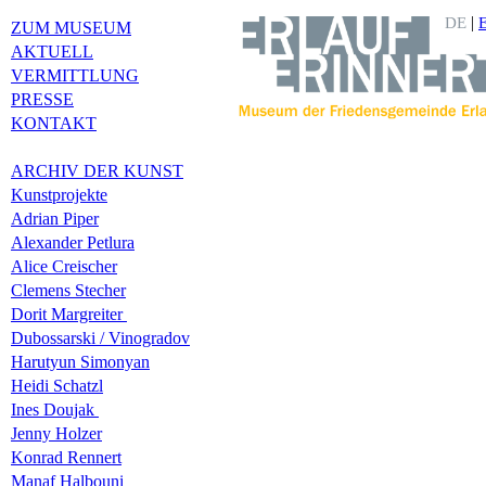
|
DE
ZUM MUSEUM
AKTUELL
VERMITTLUNG
PRESSE
KONTAKT
ARCHIV DER KUNST
Kunstprojekte
Adrian Piper
Alexander Petlura
Alice Creischer
Clemens Stecher
Dorit Margreiter
Dubossarski / Vinogradov
Harutyun Simonyan
Heidi Schatzl
Ines Doujak
Jenny Holzer
Konrad Rennert
Manaf Halbouni